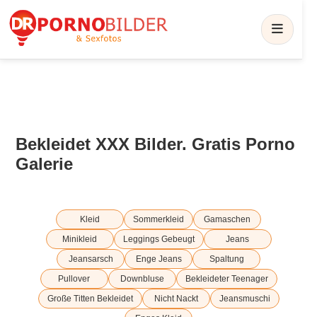
Bekleidet XXX Bilder. Gratis Porno
Galerie
Kleid
Sommerkleid
Gamaschen
Minikleid
Leggings Gebeugt
Jeans
Jeansarsch
Enge Jeans
Spaltung
Pullover
Downbluse
Bekleideter Teenager
Große Titten Bekleidet
Nicht Nackt
Jeansmuschi